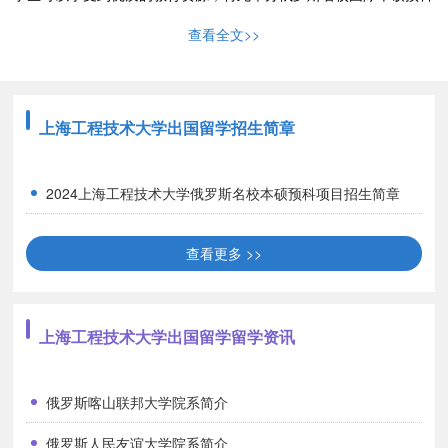
项目。该项目是集教育类、语言类、管理类、艺术类等热门专业的特
查看全文>>
色本硕出国留学预备教育项目，学生在上海工程技术大学进行为期一
年的预备教育课程学习后，可被推荐进入俄罗斯多所知名大学,顺利
毕业后所获得学位证书可获教育部官方认证。
那么，上海工程技术大
学俄罗斯预科项目需要缴纳考试费吗？
上海工程技术大学出国留学招生简章
项目优势
2024上海工程技术大学俄罗斯名校本硕预科项目招生简章
科学规划育人为本
留学语言培训项目课程可以满足不同学业背景学生多元化学习需
查看更多 >>
求，可以满足学生对申请俄罗斯名校以及艺术、理科、工科类等知名
院校语言要求的需要。项目引进外语教学与研究出版社出版的《走遍
俄罗斯》语言课程教材及课程体系，聘请专业教师进行教学，使学生
上海工程技术大学出国留学留学资讯
更好的掌握语言知识。
严格办学管理
项目采用优质、专业的教学方法，严格进行考勤管理，全方位保
俄罗斯喀山联邦大学院系简介
证教学质量和效果。由精英教师组成的师资团队确保了优质的教学质
俄罗斯人民友谊大学院系简介
量。在全日制普通高校的管理模式下，对学生进行生活、思政方面教