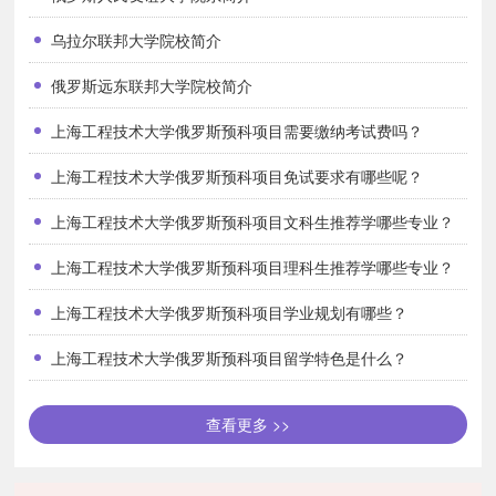
育，并强化学生的自律性和自主性。严格管理，科学教育，注重提高
乌拉尔联邦大学院校简介
学生的综合素质。
个性化留学指导
俄罗斯远东联邦大学院校简介
国内外长期稳定的合作，为学生顺利出国留学提供了全方位的教
上海工程技术大学俄罗斯预科项目需要缴纳考试费吗？
学和服务支持。针对不同培养方向的学生进行全程规划和留学指导，
包括专业选择、资料准备、申请学校、录取跟踪、签证办理、境外对
上海工程技术大学俄罗斯预科项目免试要求有哪些呢？
接等。
上海工程技术大学俄罗斯预科项目文科生推荐学哪些专业？
考试费问题
上海工程技术大学俄罗斯预科项目理科生推荐学哪些专业？
参与选拔的学生不需要缴纳考试费。
上海工程技术大学俄罗斯预科项目学业规划有哪些？
上海工程技术大学俄罗斯预科项目留学特色是什么？
查看更多 >>