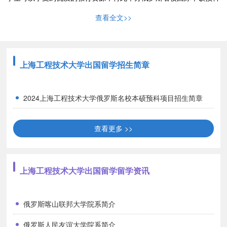
项目。该项目是集教育类、语言类、管理类、艺术类等热门专业的特
查看全文>>
色本硕出国留学预备教育项目，学生在上海工程技术大学进行为期一
年的预备教育课程学习后，可被推荐进入俄罗斯多所知名大学,顺利
毕业后所获得学位证书可获教育部官方认证。
那么，上海工程技术大
学俄罗斯预科项目录取原则有哪些呢？
上海工程技术大学出国留学招生简章
项目优势
2024上海工程技术大学俄罗斯名校本硕预科项目招生简章
科学规划育人为本
留学语言培训项目课程可以满足不同学业背景学生多元化学习需
查看更多 >>
求，可以满足学生对申请俄罗斯名校以及艺术、理科、工科类等知名
院校语言要求的需要。项目引进外语教学与研究出版社出版的《走遍
俄罗斯》语言课程教材及课程体系，聘请专业教师进行教学，使学生
上海工程技术大学出国留学留学资讯
更好的掌握语言知识。
严格办学管理
项目采用优质、专业的教学方法，严格进行考勤管理，全方位保
俄罗斯喀山联邦大学院系简介
证教学质量和效果。由精英教师组成的师资团队确保了优质的教学质
俄罗斯人民友谊大学院系简介
量。在全日制普通高校的管理模式下，对学生进行生活、思政方面教