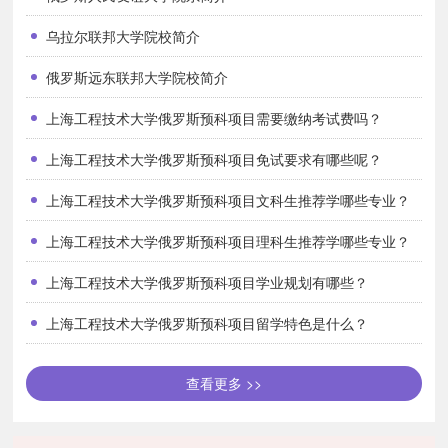
育，并强化学生的自律性和自主性。严格管理，科学教育，注重提高
乌拉尔联邦大学院校简介
学生的综合素质。
个性化留学指导
俄罗斯远东联邦大学院校简介
国内外长期稳定的合作，为学生顺利出国留学提供了全方位的教
上海工程技术大学俄罗斯预科项目需要缴纳考试费吗？
学和服务支持。针对不同培养方向的学生进行全程规划和留学指导，
包括专业选择、资料准备、申请学校、录取跟踪、签证办理、境外对
上海工程技术大学俄罗斯预科项目免试要求有哪些呢？
接等。
上海工程技术大学俄罗斯预科项目文科生推荐学哪些专业？
录取原则
上海工程技术大学俄罗斯预科项目理科生推荐学哪些专业？
通过该项目入学选拔考试。
上海工程技术大学俄罗斯预科项目学业规划有哪些？
申请本科学生高考成绩达到当地一本线的学生可免去入学选拔，
直接参加面试。
上海工程技术大学俄罗斯预科项目留学特色是什么？
备注：学生入学前须年满十八周岁。
查看更多 >>