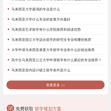
去马来西亚读研究生学校及专业推荐
马来西亚大学最强的专业是什么
马来西亚英迪大学会计硕士专业
马来西亚大学什么专业的发展方向最好
马来西亚英迪国际大学是一所综合性大学，是马来西亚五星级大
马来西亚艺术留学有什么学院推荐和就读优势
学之一。马来西亚英迪大学为学生提供会计硕士专业的教学。会计方
马来西亚国立大学适合留学的研究生专业有哪些推荐
案提供了一个共同的基本条件为具有深刻的了解，如学生的利润和亏
大学申请马来西亚泰莱大学留学专业有什么好就业推荐
损，成本和公平价值。这些条款往往解释和说明商业和公共决策。
英迪国际大学鼓励学生积极参加课外的学术性培训活动，例如筹
高中生马来西亚公立大学申请留学有什么最好的专业推荐？
办商品展销或参与商业提案呈献技巧竞赛，从中汲取实习经验。课程
马来西亚室内设计硕士留学条件是什么
已经取得马来西亚国家学术鉴定局的认证，而且赫特福德大学会计学
士学位课程获得英国特许合格会计师协会和英国特许管理会计师协会
查看更多 >>
的认可，并豁免部分考试。
免费获取
留学规划方案