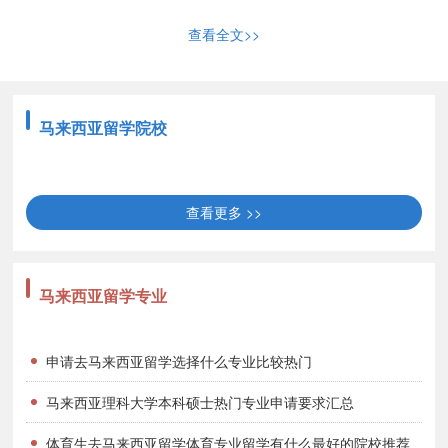
3、良好的发展前景。虽然马来西亚不是一个大国，但却是亚洲
查看全文>>
最繁荣的国家之一，与中国的经贸与合作持续稳定发展，每年的增长
幅度超过30%，是中国在世界上的第十大贸易伙伴国。近几年来经济
形势稳定，失业率低。据调查显示，马来西亚在海外有大量的产业，
马来西亚留学院校
多数聘用外籍雇员管理，这为在马来西亚受过高等教育的高素质外籍
毕业生提供了较多的就业机会。
去马来西亚读研究生条件
查看更多 >>
1）国内三年制专科毕业并具有5年以上工作经验者；2）国内本
科毕业生无工作经验要求；3）以上学历证书必须经过国内公证机构
马来西亚留学专业
公证。
由于马来西亚留学大学研究生录取没有GRE 要求，管理类专业
申请去马来西亚留学选择什么专业比较热门
也没有GMAT 成绩的要求，的语言要求是雅思成绩在6.0或者6.5，如
马来西亚理科大学本科硕士热门专业申请要求汇总
果学生可以考出雅思成绩那么可以免去在马来西亚学习语言课程的时
间。
体育生去马来西亚留学体育专业留学有什么最好的院校推荐