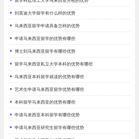
留学科廷理工大学马来西亚分校的优势
应用科学：地球物理、工程物理、医学物理、应用物理、分析化
到英迪大学留学有什么样的优势
学、工业化学、操作研究、计算机模拟、数学模拟、数学与经济、应
用统计学、生物技术、农业生物、海洋生物、环境生物、植物病理
马来西亚留学申请具备怎样的优势
学、传染媒介与寄生物管理；
申请马来西亚留学的优势有哪些
房屋、建筑及规划：建筑管理、建筑技术、城市地区规划、建筑
博士到马来西亚留学有哪些优势
学、室内设计、测量；
留学马来西亚私立大学本科的优势有哪些
管理学：组织行为、市场学、操作管理、国际商务、金融；
马来西亚本科留学就读的优势有哪些
人文科学：英语语言学、马来语学、地理学、文学、历史、文科
艺术生申请马来西亚留学优势有哪些
（翻译与口译）大众传媒、荧屏研究、诱劝性传媒、新闻学；
本科留学马来西亚的优势有哪些
教育学：学科教育；
申请马来西亚本科留学有哪些优势
社会科学：人类学和社会学、经济学、社会工作、规划和管理发
展、政治学；
申请马来西亚研究生留学有哪些优势
艺术类：音乐、设计和新媒体技术、产品设计、图像传媒、美