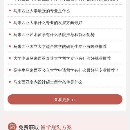
合。
马来西亚大学最强的专业是什么
马来西亚理科大学留学要求
马来西亚大学什么专业的发展方向最好
1.本科：
马来西亚艺术留学有什么学院推荐和就读优势
USM各院系本科的入学条件与大马其他的大学无异，申请者需高
马来西亚国立大学适合留学的研究生专业有哪些推荐
中毕业或以上的学历，具体的入学资格还需视不同的课程而定；语言
要求雅思5.5分以上。此外，申请者需报考大学的英语考试，整个语
大学申请马来西亚泰莱大学留学专业有什么好就业推荐
言课程为期一年分为五个级别，每个级别的学费是3200RM。密集英
高中生马来西亚公立大学申请留学有什么最好的专业推荐？
语的开课时间分为1、4、7和10四个月份。
马来西亚室内设计硕士留学条件是什么
2.研究生：
语言要求雅思6分，申请者需持有国家教育部认可的本科文凭，
查看更多 >>
最好是211的本科毕业生，以及相关工作经验和专业背景。
马来西亚理科大学住宿怎么样？
免费获取
留学规划方案
1.国际公寓：不带空调的房间每月50美金，带空调的是每月80