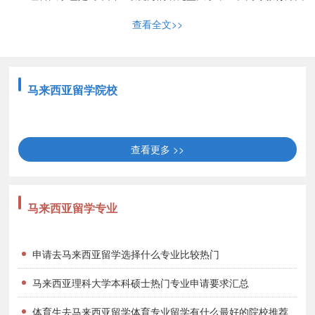
采取了创新的方法，从传统的教员制度转向基础广泛的学校制度。理
查看全文>>
科大学是一所倡导可持续发展问题的大学，拥有26所研究中心，为
当地和国际学生提供本科和研究生教育以及研究性学习。另外17个
卓越中心（CoE）和2个高等院校卓越中心（HICoE）也为未来的研
马来西亚留学院校
究人员提供研究和创新的机会，并为知识的开发、应用和传播提供支
持。
查看更多 >>
同时，马来西亚理科大学为学生提供各种服务，如宿舍住宿、咨
询/激励指导、运动和娱乐设施，如足球场、8车道综合跑道、天然草
坪曲棍球场和奥林匹克大小的游泳池。在文化馆举办文化活动，促进
马来西亚留学专业
学生之间的紧密联系。也有各种俱乐部和社团举办的各种各样的文艺
体育活动。
申请去马来西亚留学选择什么专业比较热门
马来西亚理科大学校园依山傍水，建筑风格优雅，被誉为“高校
马来西亚理科大学本科硕士热门专业申请要求汇总
建筑之花”。大学校园以新图书馆、体育馆和大礼堂为典范，校园的
整体设计通过巧妙的设计体现了朴实的外观与实用的功能的完美结
体育生去马来西亚留学体育专业留学有什么最好的院校推荐