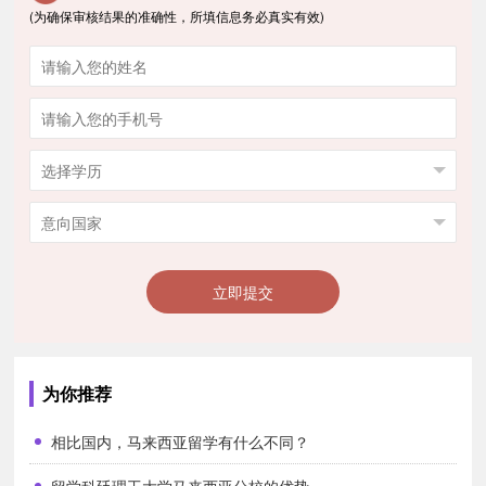
(为确保审核结果的准确性，所填信息务必真实有效)
美金，包括水电费等。
2.大学学生家庭住房（适合携带家属的研究生），一居室或者两
居室的住房每月租金55—75美金，包括水电费等，配有烹饪设施。
3.校外的私人住房。在三个校区的附近都可以找到很好的私人住
房，距离学校不远，而且大部分都有大学的巴士服务。
两居室或者三居室的房子每月大约需要210美金（带家具）或
145美金（不带家具）。
立即提交
一居室每月大约要80美金（带家具）或55美金（不带家具）。
马来西亚理科大学留学专业
计算机专业：软件工程、信息工程系统技术、多媒体处理、网络
为你推荐
处理智能系统分布式计算机系统与安全；
相比国内，马来西亚留学有什么不同？
会计：会计；