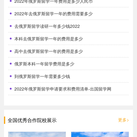
2022年俄罗斯留学一年费用是多少人民币
上俄语人才断层的显现，留俄学子有着良好的工作前景。尤其是理工
2022年去俄罗斯留学一年的费用需要多少
科或是医学，艺术相关专业就职的话，收入可能远超国内水平哦。
去俄罗斯留学读研一年多少钱2022
5.艺术氛围强，有利文化熏陶
本科去俄罗斯留学一年的费用是多少
俄罗斯无论在音乐、艺术、芭蕾、绘画、电影、马戏、体育
等各个领域，都有其引以为傲的特色，也是各地留学生争相去俄罗斯
高中去俄罗斯留学一年的费用是多少
留学的主要原因之一，不仅是在学术上能大幅度提升自己的专业综合
俄罗斯本科一年留学费用是多少
能力，感受这个国家的文化艺术气息也是留学生们去俄罗斯的目的。
到俄罗斯留学一年需要多少钱
2022年俄罗斯留学申请要求和费用清单-出国留学网
全国优秀合作院校展示
更多>