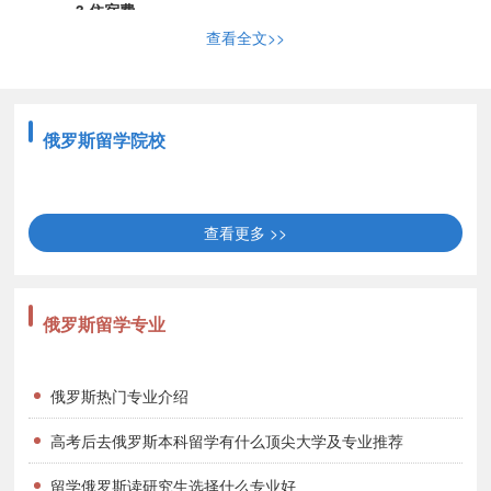
3.住宿费
查看全文>>
各个城市，各个院校都有不同种类的宿舍，费用当然也会有
所不同。学生可以根据自己的需求和经济水平，选择最合适自己的宿
舍类型。一般情况下，俄罗斯普通条件的宿舍费用一个月大约需要
俄罗斯留学院校
30—120美元。学校一般都会有学生宿舍，提供单人间，双人间，三
人间等等，也会有单独或者公用的厨房和卫生间。学生宿舍是留学生
的一个很好的住宿选择。
查看更多 >>
4.生活费
留学在外的生活费一般都会比在国内生活的费用高，因为学
俄罗斯留学专业
生自己独立生活，需要承担很多必要的其他开支。除了住宿和用餐，
还需要购买生活用品，厨房用品，以及一些个人用品，可能还需要休
俄罗斯热门专业介绍
闲娱乐费用和旅游的费用。一般情况下，在莫斯科、圣彼得堡的学生
一般日常生活费开支为每月60美元—120美元，在其他城市一般为每
高考后去俄罗斯本科留学有什么顶尖大学及专业推荐
月20美元至30美元。总的看来，在俄罗斯高等院校留学每年所需费
留学俄罗斯读研究生选择什么专业好