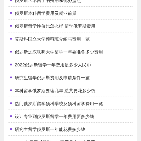
俄罗斯艺术留学的费用和优势盘点
的国际声誉。俄罗斯现有700多所大学、学院和教育机构，所有的俄
俄罗斯本科留学费用及就业前景
罗斯公民均有机会接受高等教育。
俄罗斯留学性价比怎么样 留学俄罗斯费用
3.宽进严出，入学简单
莫斯科国立大学预科班介绍与费用一览
只要具备高中以上文凭，均可进入俄罗斯的任何一所大学预
科班学习。在预科考试及格毕业后，无需考试，一般都可直接进入大
俄罗斯远东联邦大学留学一年要准备多少费用
学本科专业学习。
2022俄罗斯留学一年费用是多少人民币
尽管入学简单，但要注意的是，大学期间的各门功课都要通
研究生留学俄罗斯费用及申请条件一览
过考试并且通过毕业论文答辩，才能被授予国际承认的毕业证书。
本科留学俄罗斯要读几年 总共要花多少钱
办理赴俄留学的速度比较快，一般从申请到签证下来约三四
个月时间，高校发放入学通知书一般在一周左右。
热门俄罗斯留学预科学校及预科留学费用一览
4.就业前景好
设计专业到俄罗斯留学一年费用要多少钱
俄罗斯经济正在快速回升，其国际地位越来越高，中俄两国
研究生留学俄罗斯一年能花费多少钱
战略伙伴关系在不断巩固，中俄经济、文化交流合作在蓬勃发展，加