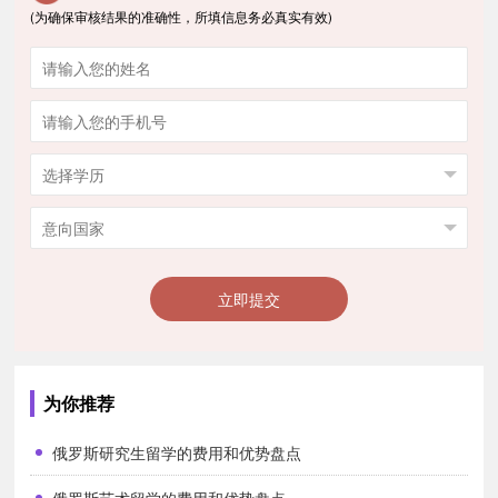
(为确保审核结果的准确性，所填信息务必真实有效)
多国际著名大学。比如国立莫斯科大学，国立圣彼得堡大学以及俄罗
斯人民友谊大学、莫斯科国际关系学院等。
俄罗斯大学，还拥有很多独具特色的优势专业，主要包括艺
术类、医学类、计算机工程类、经济类和理工类等。
享誉世界的圣彼得堡的列宾美术学院，曾经培养过众多知名
画家；巴普洛夫国立医科大学是俄罗斯一流的医科大学，排名在欧洲
最好的医科大学前十位；柴可夫斯基音乐学院是世界最著名的高等音
乐学府之一，对俄罗斯的音乐文化发展起到了重要作用。
立即提交
2.中俄互认学历，教学质量高
俄罗斯是与我国签订学历互认的国家，同时俄罗斯也与世界
为你推荐
众多国家签有学历互认的协议，凭着其高水准的教育，其颁发的学历
也为世界所公认。
俄罗斯研究生留学的费用和优势盘点
俄罗斯的高等教育已有百年的历史，具有良好的传统和极高