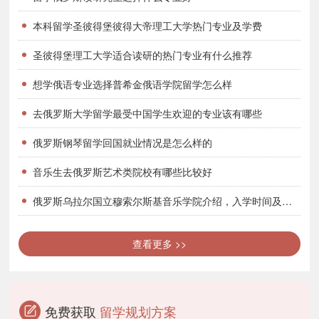
用大致相当于在欧美和日本各国所需费用的1/5左右。
本科留学圣彼得堡彼得大帝理工大学热门专业及学费
5.保险
圣彼得堡理工大学适合读研的热门专业有什么推荐
基本上，所有的国家都会要求留学生购买健康保险。这在一
想学俄语专业选择普希金俄语学院留学怎么样
定程度上保障着留学生在外的健康和安全。俄罗斯对外国留学生实行
强制医疗保险制度，每个学生必须在新学年开始交纳医疗保险金。由
去俄罗斯大学留学最受中国学生欢迎的专业该有哪些
于投保公司的不同，医疗保险费一般在100-150美元/年。
俄罗斯钢琴留学回国就业情况是怎么样的
6.额外费用
音乐生去俄罗斯艺术类院校有哪些比较好
留学还涉及了很多额外的费用支出。如出境必须办理签证，
俄罗斯乌拉尔国立穆索尔斯基音乐学院介绍，入学时间及方式有哪些？
机票的费用，学校登记注册的费用等等。这些费用加起来大概需要
4000元人民币。
查看更多 >>
俄罗斯留学本科有哪些优势？
1.优势专业和知名院校多
免费获取
留学规划方案
俄罗斯是科教大国，高等教育水平位于世界前列，并拥有许