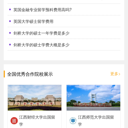
英国金融专业留学预科费用高吗?
本科留学
英国大学硕士留学费用
剑桥大学的硕士一年学费是多少
剑桥大学的硕士学费大概是多少
本科一般需要读三年，每年的学费在10-15万元之
间。具体的差异受到学校和专业的影响， 一般来说，
全国优秀合作院校展示
更多>
理工科的学费会高于文科学费，致命的院校会比普通
大学贵一些。
英国的物价同样也不低，大部分学生留学一年的
江西财经大学出国留
江西师范大学出国留
生活开销都在10万元左右，这其中包括了衣食住行的
学
学