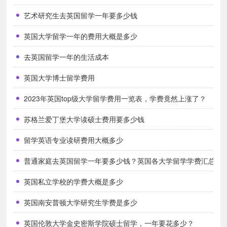
艺术研究生去英国留学一年要多少钱
英国高中留学租房是学费以外最大的支出项目。
英国大学留学一年的费用大概是多少
去英国留学一年的生活成本
多数学生住在学校提供的学生宿舍，也有 一部分
英国大学博士留学费用
同学选择住宿家庭。
2023年英国top级大学留学费用一览表，学费竟然上涨了？
苏格兰爱丁堡大学读硕士费用要多少钱
住校：70-270英镑/周 （约600-2400元人民币）
留学英语专业读研费用大概多少
普通家庭去英国留学一年要多少钱？英国各大学留学学费汇总！
寄宿家庭：140-280英镑/周 （约1200-2500元人民
英国私立学校的学费大概是多少
币）
英国南安普顿大学研究生学费是多少
英国伦敦大学金史密斯学院硕士留学，一年要花多少？