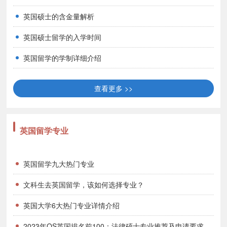
币）
英国硕士的含金量解析
英国硕士留学的入学时间
一、英国高中留学监护费及签证费
英国留学的学制详细介绍
查看更多 >>
16岁以下的学生必须在英国拥有监护人。
英国留学专业
注册费：150-200镑
英国留学九大热门专业
每年监护服务费用：800-2000镑
文科生去英国留学，该如何选择专业？
英国大学6大热门专业详情介绍
国学生签证所需费用3200元人民币左右。
2023年QS英国排名前100：法律硕士专业推荐及申请要求大盘点！