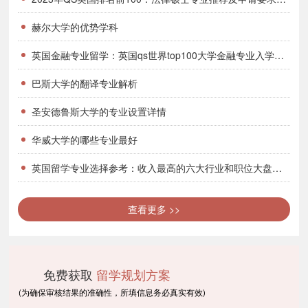
赫尔大学的优势学科
二、英国高中留学生活费
英国金融专业留学：英国qs世界top100大学金融专业入学要求盘点！
巴斯大学的翻译专业解析
英国高中留学生活费这部分，根据学生个人的经
圣安德鲁斯大学的专业设置详情
济情况和生活方式，所在地区不同，出入 也会很大。
华威大学的哪些专业最好
总的说来，留学一年12个月的生活费大约在8000英
英国留学专业选择参考：收入最高的六大行业和职位大盘点！哪些专业毕业薪资待遇高？
镑。
查看更多 >>
在此，也特意为大家汇总了 英国如下几个地区的
免费获取
留学规划方案
留学生活费情况：
(为确保审核结果的准确性，所填信息务必真实有效)