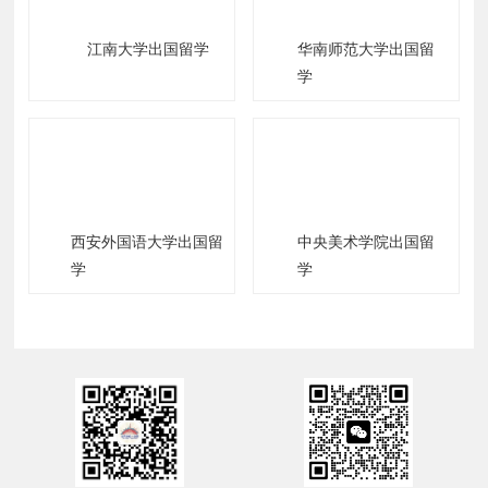
以大家需要单独的进行了解，要知道英国的高物价其
江南大学出国留学
华南师范大学出国留
实指的就是伦敦的高物价。
学
住宿费用按周来进行收取，一周需要100英镑左
右；餐饮的开销也不便宜，一个月也需要 300英镑左
右；还要安排好出行，可以办月票，一个月50英镑左
西安外国语大学出国留
中央美术学院出国留
学
学
右；还有其他购物预算大概一 个月需要200英镑。
2. 其他地区
伦敦之外的城市，物价则就是欧洲的平均标准，